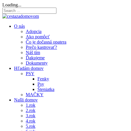
Loading...
O nás
Adopcia
Ako pomôcť
Čo je dočasná opatera
Prečo kastrovať?
Náš tím
Ďakujeme
Dokumenty
Hľadám domov
PSY
Fenky
Psy
Šteniatka
MAČKY
Našli domov
1.rok
2.rok
3.rok
4.rok
5.rok