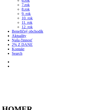
6.rok
7.rok
8.rok
9. rok
10. rok
11. rok
12. rok
Benefičný obchodík
Aktuality
Naša činnosť
2% Z DANE
Kontakt
Search
HOMER