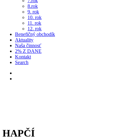
7.rok
8.rok
9. rok
10. rok
11. rok
12. rok
Benefičný obchodík
Aktuality
Naša činnosť
2% Z DANE
Kontakt
Search
HAPČÍ