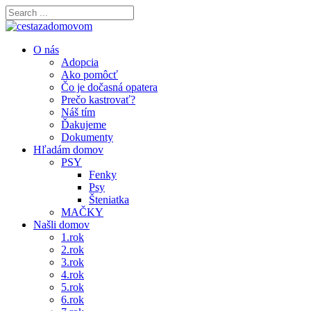
O nás
Adopcia
Ako pomôcť
Čo je dočasná opatera
Prečo kastrovať?
Náš tím
Ďakujeme
Dokumenty
Hľadám domov
PSY
Fenky
Psy
Šteniatka
MAČKY
Našli domov
1.rok
2.rok
3.rok
4.rok
5.rok
6.rok