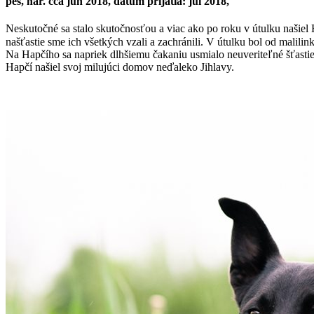
pes, nar. cca jún 2018, dátum prijatia: júl 2018,
Neskutočné sa stalo skutočnosťou a viac ako po roku v útulku naši
našťastie sme ich všetkých vzali a zachránili. V útulku bol od malili
Na Hapčího sa napriek dlhšiemu čakaniu usmialo neuveriteľné šťasti
Hapčí našiel svoj milujúci domov neďaleko Jihlavy.