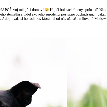
el HAPČÍ svoj milujúci domov!
Hapčí bol zachránený spolu s ďalšími
nkého šteniatka a videl ako jeho súrodenci postupne odchádzajú… čakal a
e. Adoptovala si ho rodinka, ktorá má od nás už našu milovanú Madow 