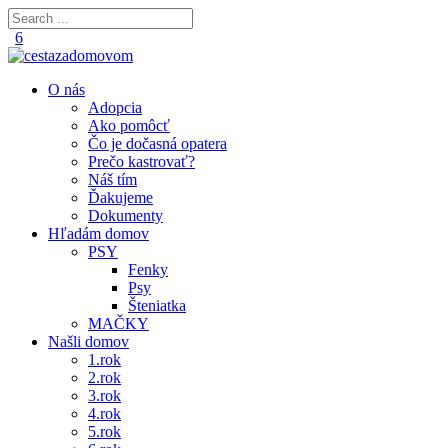
O nás
Adopcia
Ako pomôcť
Čo je dočasná opatera
Prečo kastrovať?
Náš tím
Ďakujeme
Dokumenty
Hľadám domov
PSY
Fenky
Psy
Šteniatka
MAČKY
Našli domov
1.rok
2.rok
3.rok
4.rok
5.rok