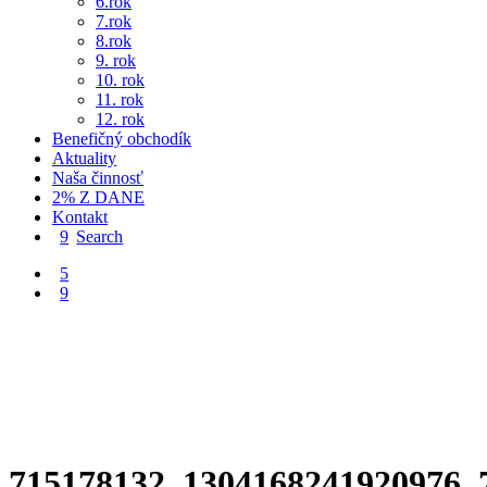
6.rok
7.rok
8.rok
9. rok
10. rok
11. rok
12. rok
Benefičný obchodík
Aktuality
Naša činnosť
2% Z DANE
Kontakt
Search
715178132_1304168241920976_