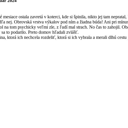
nuár 2024
mesiace ostala zavretá v koterci, kde si špinila, nikto jej tam nepratal
edľa nej. Obrovská vrstva výkalov pod ním a žiadna búda! Ani pri mínu
bol na tom psychicky veľmi zle, z ľudí mal strach. No čas to zahojil. O
sa to podarilo. Preto domov hľadali zvlášť.
, ktorá ich nechcela rozdeliť, ktorá si ich vybrala a merali dlhú cestu 