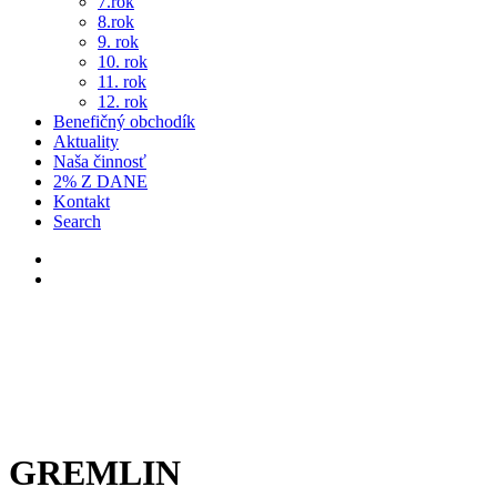
7.rok
8.rok
9. rok
10. rok
11. rok
12. rok
Benefičný obchodík
Aktuality
Naša činnosť
2% Z DANE
Kontakt
Search
GREMLIN