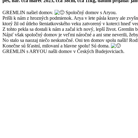
pes, nar. cca marec 2023, cca 38cm, cca 11kg, dátum prijatia: ja
GREMLIN našiel domov.
Spoločný domov s Aryou.
Prišli k nám z hrozných podmienok. Arya v lete pásla kravy ale zvyšné 
ktorý žil od útleho šteniatkovského veku zatvorený v koterci hneď v
Z tohto pekla sa dostali k nám a začal ich nový, lepší život. Gremlin 
Nájsť však spoločný domov je veľmi náročné a ani sme neverili, žeby 
No stalo sa naozaj niečo neskutočné. Oni ten domov spolu našli! Rodina
Konečne sú šťastní, milovaní a hlavne spolu! Sú doma.
GREMLIN s ARYOU našli domov v Českých Budejoviciach.