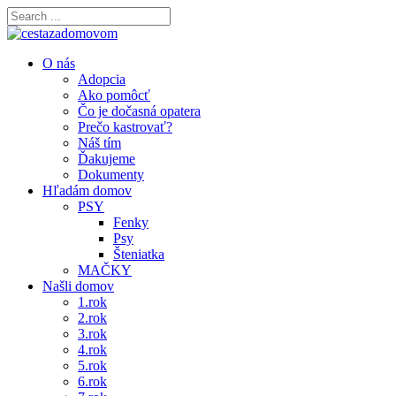
O nás
Adopcia
Ako pomôcť
Čo je dočasná opatera
Prečo kastrovať?
Náš tím
Ďakujeme
Dokumenty
Hľadám domov
PSY
Fenky
Psy
Šteniatka
MAČKY
Našli domov
1.rok
2.rok
3.rok
4.rok
5.rok
6.rok