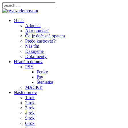
O nás
Adopcia
Ako pomôcť
Čo je dočasná opatera
Prečo kastrovať?
Náš tím
Ďakujeme
Dokumenty
Hľadám domov
PSY
Fenky
Psy
Šteniatka
MAČKY
Našli domov
1.rok
2.rok
3.rok
4.rok
5.rok
6.rok