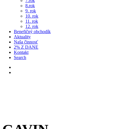
7.rok
8.rok
9. rok
10. rok
11. rok
12. rok
Benefičný obchodík
Aktuality
Naša činnosť
2% Z DANE
Kontakt
Search