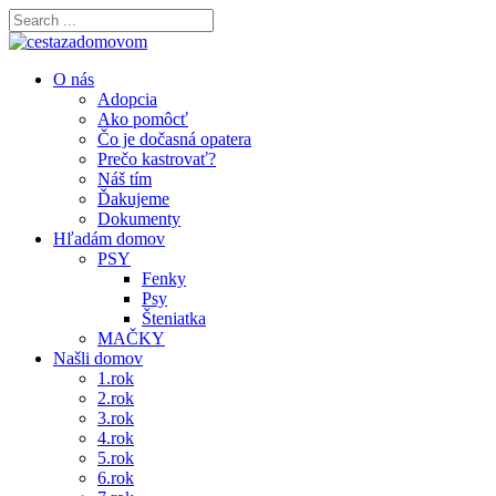
O nás
Adopcia
Ako pomôcť
Čo je dočasná opatera
Prečo kastrovať?
Náš tím
Ďakujeme
Dokumenty
Hľadám domov
PSY
Fenky
Psy
Šteniatka
MAČKY
Našli domov
1.rok
2.rok
3.rok
4.rok
5.rok
6.rok