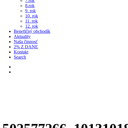
7.rok
8.rok
9. rok
10. rok
11. rok
12. rok
Benefičný obchodík
Aktuality
Naša činnosť
2% Z DANE
Kontakt
Search