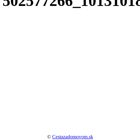
502577266_1013101
©
Cestazadomovom.sk