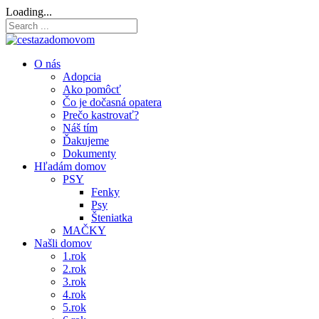
Loading...
O nás
Adopcia
Ako pomôcť
Čo je dočasná opatera
Prečo kastrovať?
Náš tím
Ďakujeme
Dokumenty
Hľadám domov
PSY
Fenky
Psy
Šteniatka
MAČKY
Našli domov
1.rok
2.rok
3.rok
4.rok
5.rok