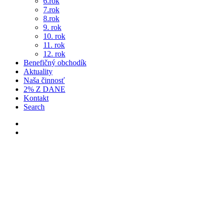
6.rok
7.rok
8.rok
9. rok
10. rok
11. rok
12. rok
Benefičný obchodík
Aktuality
Naša činnosť
2% Z DANE
Kontakt
Search