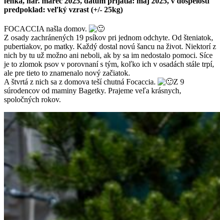
fenka, nar. marec 2025, dátum prijatia: máj 2025, v dospelosti
predpoklad: veľký vzrast (+/- 25kg)
FOCACCIA našla domov.
Z osady zachránených 19 psíkov pri jednom odchyte. Od šteniatok,
pubertiakov, po matky. Každý dostal novú šancu na život. Niektorí z
nich by tu už možno ani neboli, ak by sa im nedostalo pomoci. Síce
je to zlomok psov v porovnaní s tým, koľko ich v osadách stále trpí,
ale pre tieto to znamenalo nový začiatok.
A štvrtá z nich sa z domova teší chutná Focaccia.
Z 9
súrodencov od maminy Bagetky. Prajeme veľa krásnych,
spoločných rokov.