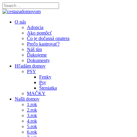
O nás
Adopcia
Ako pomôcť
Čo je dočasná opatera
Prečo kastrovať?
Náš tím
Ďakujeme
Dokumenty
Hľadám domov
PSY
Fenky
Psy
Šteniatka
MAČKY
Našli domov
1.rok
2.rok
3.rok
4.rok
5.rok
6.rok