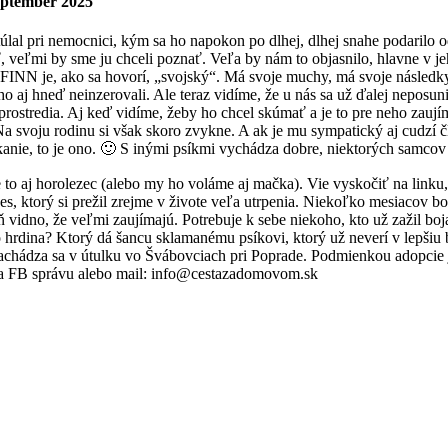
september 2025
úlal pri nemocnici, kým sa ho napokon po dlhej, dlhej snahe podarilo o
 veľmi by sme ju chceli poznať. Veľa by nám to objasnilo, hlavne v je
FINN je, ako sa hovorí, „svojský“. Má svoje muchy, má svoje následky 
o aj hneď neinzerovali. Ale teraz vidíme, že u nás sa už ďalej neposu
rostredia. Aj keď vidíme, žeby ho chcel skúmať a je to pre neho zaujím
Na svoju rodinu si však skoro zvykne. A ak je mu sympatický aj cudzí č
kanie, to je ono. 🙂 S inými psíkmi vychádza dobre, niektorých samcov s
 aj horolezec (alebo my ho voláme aj mačka). Vie vyskočiť na linku, st
, ktorý si prežil zrejme v živote veľa utrpenia. Niekoľko mesiacov bol 
ň vidno, že veľmi zaujímajú. Potrebuje k sebe niekoho, kto už zažil boj
o hrdina? Ktorý dá šancu sklamanému psíkovi, ktorý už neverí v lepš
chádza sa v útulku vo Švábovciach pri Poprade. Podmienkou adopcie 
na FB správu alebo mail: info@cestazadomovom.sk