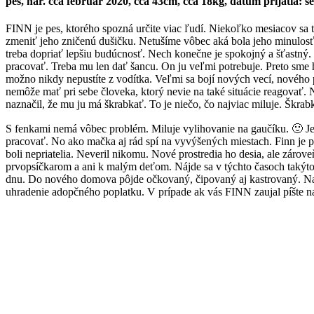
pes, nar. cca február 2020, cca 43cm, cca 18kg, dátum prijatia: 
FINN je pes, ktorého spozná určite viac ľudí. Niekoľko mesiacov sa t
zmeniť jeho zničenú dušičku. Netušíme vôbec aká bola jeho minulosť,
treba dopriať lepšiu budúcnosť. Nech konečne je spokojný a šťastný. 
pracovať. Treba mu len dať šancu. On ju veľmi potrebuje. Preto sme h
možno nikdy nepustíte z vodítka. Veľmi sa bojí nových vecí, nového p
nemôže mať pri sebe človeka, ktorý nevie na také situácie reagovať. 
naznačil, že mu ju má škrabkať. To je niečo, čo najviac miluje. Škrab
S fenkami nemá vôbec problém. Miluje vylihovanie na gaučíku. 🙂 Je to
pracovať. No ako mačka aj rád spí na vyvýšených miestach. Finn je pes
boli nepriatelia. Neveril nikomu. Nové prostredia ho desia, ale zárove
prvopsíčkarom a ani k malým deťom. Nájde sa v týchto časoch takýt
dnu. Do nového domova pôjde očkovaný, čipovaný aj kastrovaný. Na
uhradenie adopčného poplatku. V prípade ak vás FINN zaujal píšte 