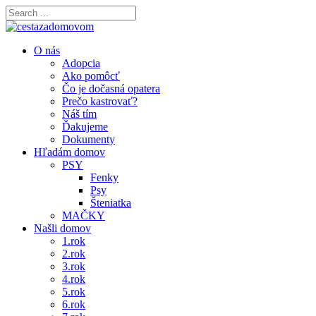
O nás
Adopcia
Ako pomôcť
Čo je dočasná opatera
Prečo kastrovať?
Náš tím
Ďakujeme
Dokumenty
Hľadám domov
PSY
Fenky
Psy
Šteniatka
MAČKY
Našli domov
1.rok
2.rok
3.rok
4.rok
5.rok
6.rok