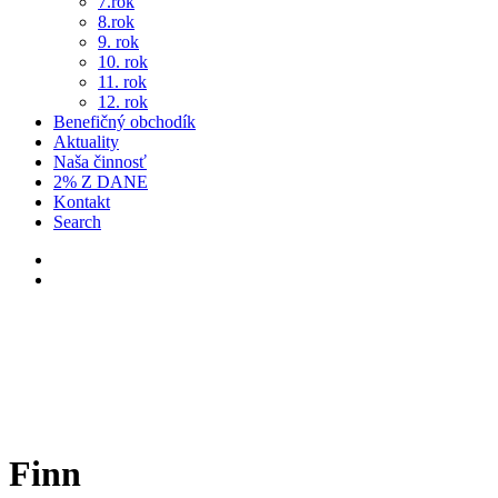
7.rok
8.rok
9. rok
10. rok
11. rok
12. rok
Benefičný obchodík
Aktuality
Naša činnosť
2% Z DANE
Kontakt
Search
Finn