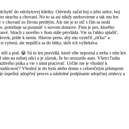
dchytiť do odchytovej klietky. Odvtedy začal boj o jeho srdce, boj
ho strachu a chovaní. No to sa asi nikdy nedozvieme a tak mu len
v chovaní zo života predtým. Ale nie je to nič s čím sa nedá
nie, potrebuje sa posunúť v novom domove. Finn je pes, ktorého
avé. Strach z nového v ňom stále prevláda. Vie sa ľahko splašiť,
lovek, príde k nemu. Hlavne preto, aby mu vystrčil „riťku“ a
i vyberá, ale nepúšťa sa do bitky, skôr ich vyštekáva.
ôl a pod. 😀 Sú to len pravidlá, ktoré ešte nepozná a treba s ním len
sám na rušnej ulici a je zázrak, že ho nezrazilo auto. Všetci ľudia
azlivého psíka a vie s nimi pracovať. Určite nie je vhodný k
iu budúcnosť? Vhodný je do bytu alebo domu s celoročným prístupom
je úspešný adopčný proces a následné podpísanie adopčnej zmluvy a