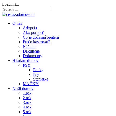
Loading...
O nás
Adopcia
Ako pomôcť
Čo je dočasná opatera
Prečo kastrovať?
Náš tím
Ďakujeme
Dokumenty
Hľadám domov
PSY
Fenky
Psy
Šteniatka
MAČKY
Našli domov
1.rok
2.rok
3.rok
4.rok
5.rok