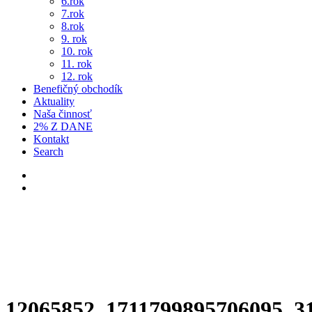
6.rok
7.rok
8.rok
9. rok
10. rok
11. rok
12. rok
Benefičný obchodík
Aktuality
Naša činnosť
2% Z DANE
Kontakt
Search
12065852_1711799895706095_3