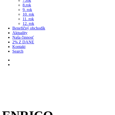
7.rok
8.rok
9. rok
10. rok
11. rok
12. rok
Benefičný obchodík
Aktuality
Naša činnosť
2% Z DANE
Kontakt
Search