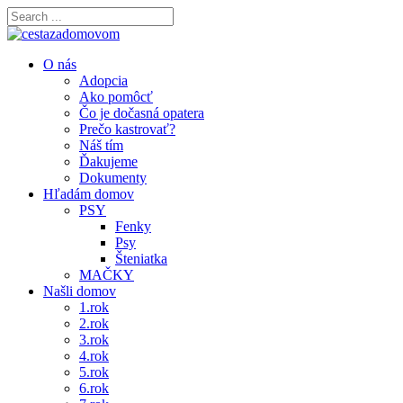
O nás
Adopcia
Ako pomôcť
Čo je dočasná opatera
Prečo kastrovať?
Náš tím
Ďakujeme
Dokumenty
Hľadám domov
PSY
Fenky
Psy
Šteniatka
MAČKY
Našli domov
1.rok
2.rok
3.rok
4.rok
5.rok
6.rok