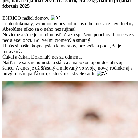
pes, nar. cca január 2021, cca 55cm, cca 22kg, dátum prijatia:
február 2025
ENRICO našiel domov.
Tento dokonalý, výnimočný pes bol u nás dlhé mesiace neviditeľný.
Absolútne nikto sa o neho nezaujímal.
Nevieme aká je jeho minulosť. Zrazu splašene pobehoval po ceste v
neďalekej obci. Bol veľmi zlomený a smutný.
U nás si našiel kopec psích kamarátov, bezpečie a pocit, že je
milovaný.
Čakal a čakal. Dokonalý pes za odmenu.
Našťastie sa z neho nestala stálica a napokon aj on dostal svoju
šancu. A dnes je už šťastný a milovaný vo svojej novej rodinke aj s
novým psím parťákom, s ktorým si skvele sadli.