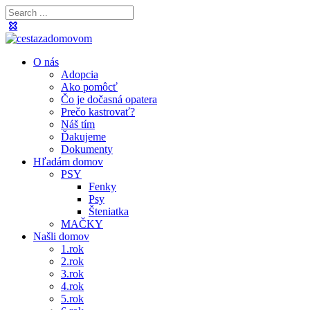
O nás
Adopcia
Ako pomôcť
Čo je dočasná opatera
Prečo kastrovať?
Náš tím
Ďakujeme
Dokumenty
Hľadám domov
PSY
Fenky
Psy
Šteniatka
MAČKY
Našli domov
1.rok
2.rok
3.rok
4.rok
5.rok