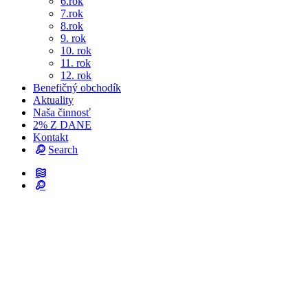
6.rok
7.rok
8.rok
9. rok
10. rok
11. rok
12. rok
Benefičný obchodík
Aktuality
Naša činnosť
2% Z DANE
Kontakt
Search