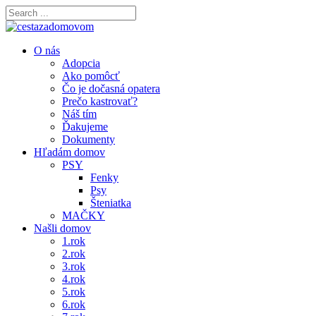
O nás
Adopcia
Ako pomôcť
Čo je dočasná opatera
Prečo kastrovať?
Náš tím
Ďakujeme
Dokumenty
Hľadám domov
PSY
Fenky
Psy
Šteniatka
MAČKY
Našli domov
1.rok
2.rok
3.rok
4.rok
5.rok
6.rok