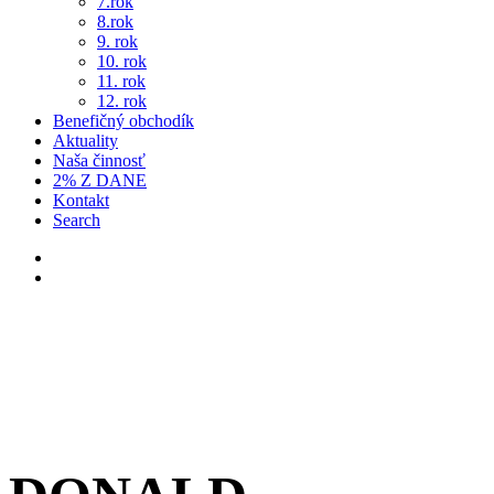
7.rok
8.rok
9. rok
10. rok
11. rok
12. rok
Benefičný obchodík
Aktuality
Naša činnosť
2% Z DANE
Kontakt
Search