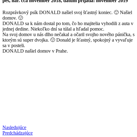
pes, nar. cca november 2018, dátum prijatia: november 2019
Rozprávkový psík DONALD našiel svoj šťastný koniec.
🙂
Našiel
domov.
🙂
DONALD sa k nám dostal po tom, čo ho majitelia vyhodili z auta v
jednej dedine. Niekoľko dní sa túlal a hľadal pomoc.
Na svoj domov u nás dlho nečakal a očaril svojho nového pánička, s
ktorým sú super dvojka.
🙂
Donald je šťastný, spokojný a vyvaľuje
sa v posteli.
DONALD našiel domov v Prahe.
Nasledujúce
Predchádzajúce