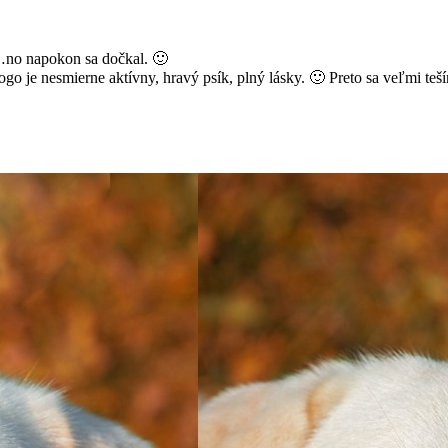
l…no napokon sa dočkal.
🙂
ogo je nesmierne aktívny, hravý psík, plný lásky.
🙂
Preto sa veľmi teší