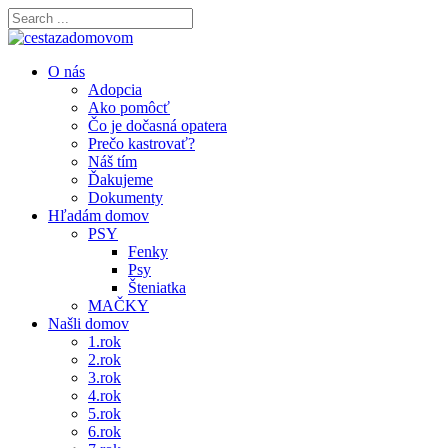
O nás
Adopcia
Ako pomôcť
Čo je dočasná opatera
Prečo kastrovať?
Náš tím
Ďakujeme
Dokumenty
Hľadám domov
PSY
Fenky
Psy
Šteniatka
MAČKY
Našli domov
1.rok
2.rok
3.rok
4.rok
5.rok
6.rok