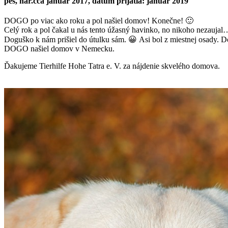
pes, nar.cca január 2017, dátum prijatia: január 2019
DOGO po viac ako roku a pol našiel domov! Konečne!
🙂
Celý rok a pol čakal u nás tento úžasný havinko, no nikoho nezauja
Doguško k nám prišiel do útulku sám.
😀
Asi bol z miestnej osady. D
DOGO našiel domov v Nemecku.
Ďakujeme Tierhilfe Hohe Tatra e. V. za nájdenie skvelého domova.