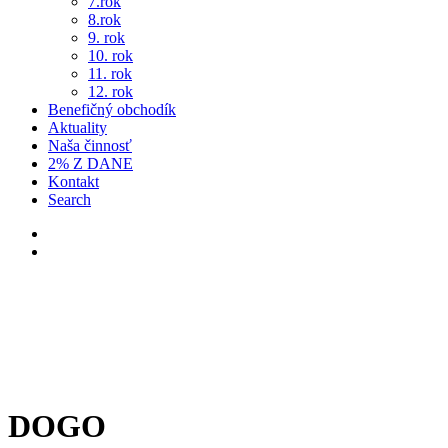
7.rok
8.rok
9. rok
10. rok
11. rok
12. rok
Benefičný obchodík
Aktuality
Naša činnosť
2% Z DANE
Kontakt
Search
DOGO