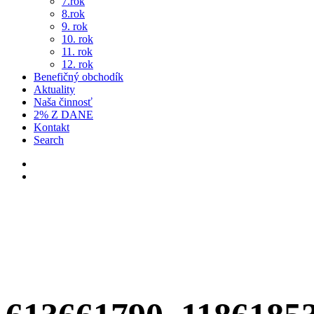
7.rok
8.rok
9. rok
10. rok
11. rok
12. rok
Benefičný obchodík
Aktuality
Naša činnosť
2% Z DANE
Kontakt
Search