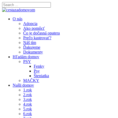
O nás
Adopcia
Ako pomôcť
Čo je dočasná opatera
Prečo kastrovať?
Náš tím
Ďakujeme
Dokumenty
Hľadám domov
PSY
Fenky
Psy
Šteniatka
MAČKY
Našli domov
1.rok
2.rok
3.rok
4.rok
5.rok
6.rok