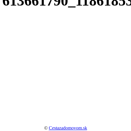
613661790_1186185
©
Cestazadomovom.sk