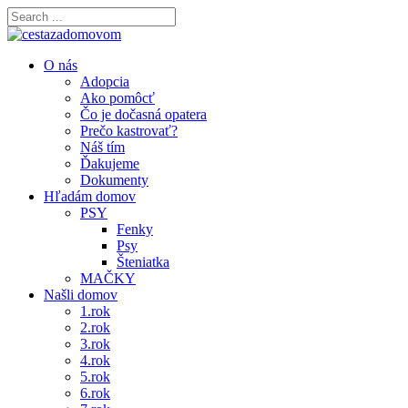
O nás
Adopcia
Ako pomôcť
Čo je dočasná opatera
Prečo kastrovať?
Náš tím
Ďakujeme
Dokumenty
Hľadám domov
PSY
Fenky
Psy
Šteniatka
MAČKY
Našli domov
1.rok
2.rok
3.rok
4.rok
5.rok
6.rok