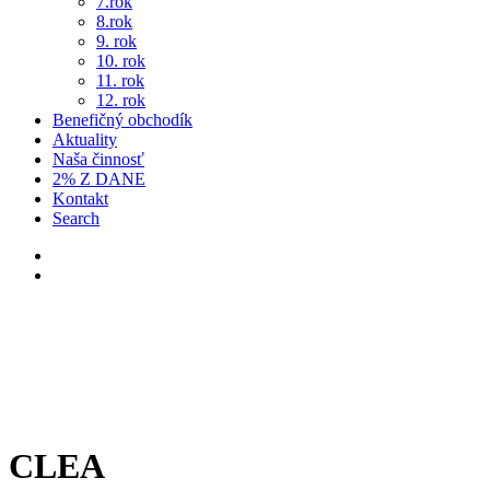
7.rok
8.rok
9. rok
10. rok
11. rok
12. rok
Benefičný obchodík
Aktuality
Naša činnosť
2% Z DANE
Kontakt
Search
CLEA