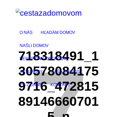
O NÁS
HĽADÁM DOMOV
NAŠLI DOMOV
718318491_1
BENEFIČNÝ OBCHODÍK
30578084175
AKTUALITY
NAŠA ČINNOSŤ
9716_472815
2% Z DANE
KONTAKT
89146660701
5_n