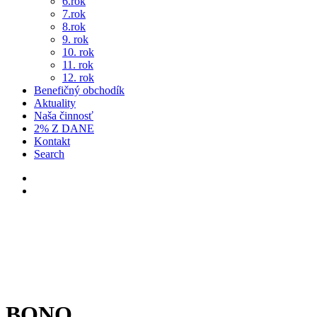
6.rok
7.rok
8.rok
9. rok
10. rok
11. rok
12. rok
Benefičný obchodík
Aktuality
Naša činnosť
2% Z DANE
Kontakt
Search
BONO