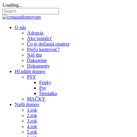
Loading...
O nás
Adopcia
Ako pomôcť
Čo je dočasná opatera
Prečo kastrovať?
Náš tím
Ďakujeme
Dokumenty
Hľadám domov
PSY
Fenky
Psy
Šteniatka
MAČKY
Našli domov
1.rok
2.rok
3.rok
4.rok
5.rok