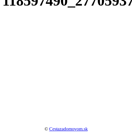
118597490_2770593
©
Cestazadomovom.sk