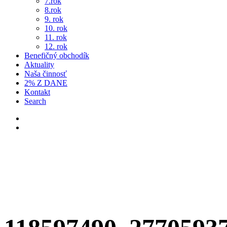
7.rok
8.rok
9. rok
10. rok
11. rok
12. rok
Benefičný obchodík
Aktuality
Naša činnosť
2% Z DANE
Kontakt
Search