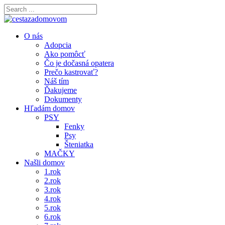
O nás
Adopcia
Ako pomôcť
Čo je dočasná opatera
Prečo kastrovať?
Náš tím
Ďakujeme
Dokumenty
Hľadám domov
PSY
Fenky
Psy
Šteniatka
MAČKY
Našli domov
1.rok
2.rok
3.rok
4.rok
5.rok
6.rok