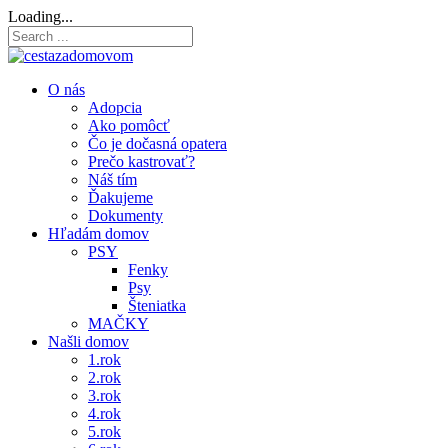
Loading...
O nás
Adopcia
Ako pomôcť
Čo je dočasná opatera
Prečo kastrovať?
Náš tím
Ďakujeme
Dokumenty
Hľadám domov
PSY
Fenky
Psy
Šteniatka
MAČKY
Našli domov
1.rok
2.rok
3.rok
4.rok
5.rok