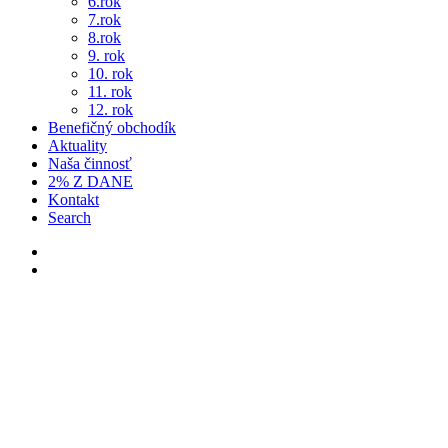
6.rok
7.rok
8.rok
9. rok
10. rok
11. rok
12. rok
Benefičný obchodík
Aktuality
Naša činnosť
2% Z DANE
Kontakt
Search