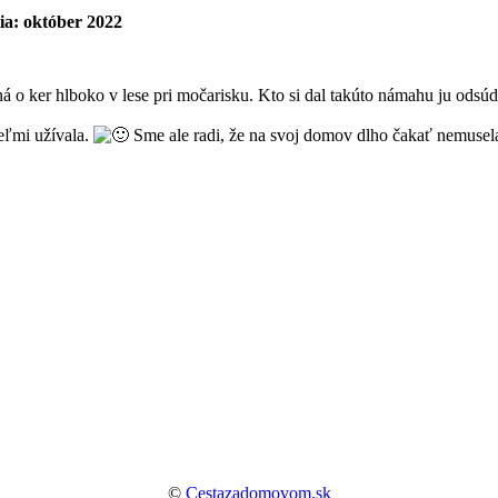
ia: október 2022
 o ker hlboko v lese pri močarisku. Kto si dal takúto námahu ju odsúd
veľmi užívala.
Sme ale radi, že na svoj domov dlho čakať nemusela
©
Cestazadomovom.sk