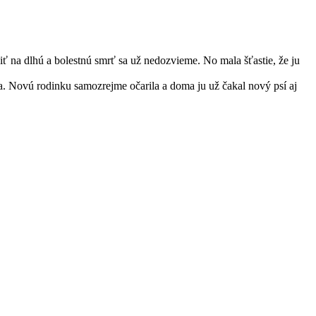
iť na dlhú a bolestnú smrť sa už nedozvieme. No mala šťastie, že ju
. Novú rodinku samozrejme očarila a doma ju už čakal nový psí aj