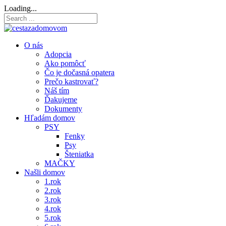
Loading...
O nás
Adopcia
Ako pomôcť
Čo je dočasná opatera
Prečo kastrovať?
Náš tím
Ďakujeme
Dokumenty
Hľadám domov
PSY
Fenky
Psy
Šteniatka
MAČKY
Našli domov
1.rok
2.rok
3.rok
4.rok
5.rok