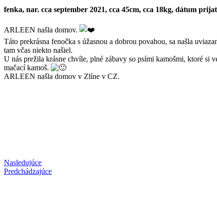
fenka, nar. cca september 2021, cca 45cm, cca 18kg, dátum prijat
ARLEEN našla domov.
Táto prekrásna fenočka s úžasnou a dobrou povahou, sa našla uviazaná
tam včas niekto našiel.
U nás prežila krásne chvíle, plné zábavy so psími kamošmi, ktoré si 
mačací kamoš.
ARLEEN našla domov v Zlíne v CZ.
Nasledujúce
Predchádzajúce