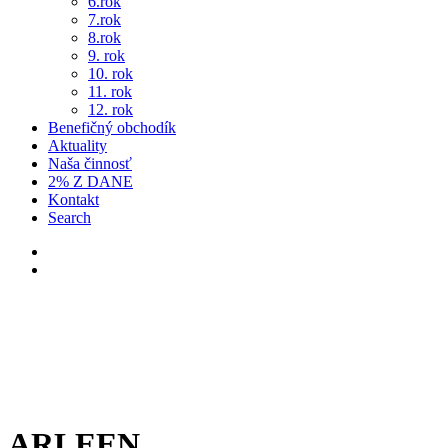
6.rok
7.rok
8.rok
9. rok
10. rok
11. rok
12. rok
Benefičný obchodík
Aktuality
Naša činnosť
2% Z DANE
Kontakt
Search
ARLEEN