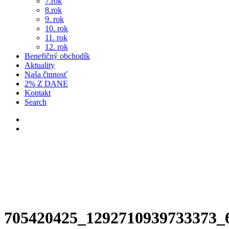
7.rok
8.rok
9. rok
10. rok
11. rok
12. rok
Benefičný obchodík
Aktuality
Naša činnosť
2% Z DANE
Kontakt
Search
705420425_1292710939733373_