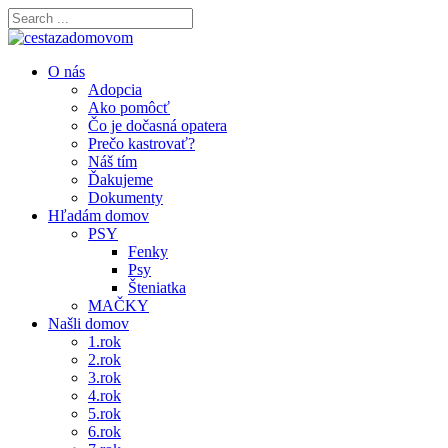
O nás
Adopcia
Ako pomôcť
Čo je dočasná opatera
Prečo kastrovať?
Náš tím
Ďakujeme
Dokumenty
Hľadám domov
PSY
Fenky
Psy
Šteniatka
MAČKY
Našli domov
1.rok
2.rok
3.rok
4.rok
5.rok
6.rok