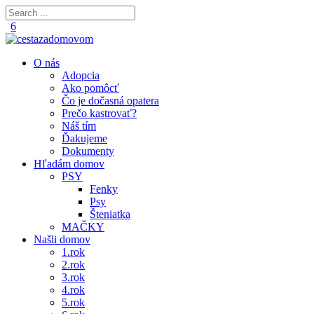
O nás
Adopcia
Ako pomôcť
Čo je dočasná opatera
Prečo kastrovať?
Náš tím
Ďakujeme
Dokumenty
Hľadám domov
PSY
Fenky
Psy
Šteniatka
MAČKY
Našli domov
1.rok
2.rok
3.rok
4.rok
5.rok