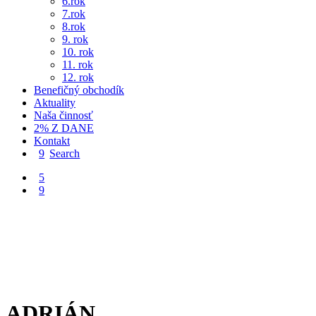
6.rok
7.rok
8.rok
9. rok
10. rok
11. rok
12. rok
Benefičný obchodík
Aktuality
Naša činnosť
2% Z DANE
Kontakt
Search
ADRIÁN