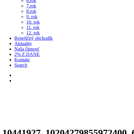
6.rok
7.rok
8.rok
9. rok
10. rok
11. rok
12. rok
Benefičný obchodík
Aktuality
Naša činnosť
2% Z DANE
Kontakt
Search
10441927_10204279855972400_