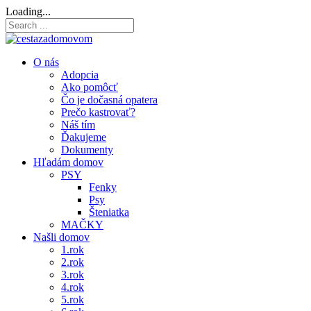
Loading...
O nás
Adopcia
Ako pomôcť
Čo je dočasná opatera
Prečo kastrovať?
Náš tím
Ďakujeme
Dokumenty
Hľadám domov
PSY
Fenky
Psy
Šteniatka
MAČKY
Našli domov
1.rok
2.rok
3.rok
4.rok
5.rok