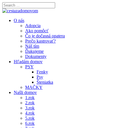
O nás
Adopcia
Ako pomôcť
Čo je dočasná opatera
Prečo kastrovať?
Náš tím
Ďakujeme
Dokumenty
Hľadám domov
PSY
Fenky
Psy
Šteniatka
MAČKY
Našli domov
1.rok
2.rok
3.rok
4.rok
5.rok
6.rok