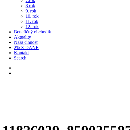
7.rok
8.rok
9. rok
10. rok
11. rok
12. rok
Benefičný obchodík
Aktuality
Naša činnosť
2% Z DANE
Kontakt
Search