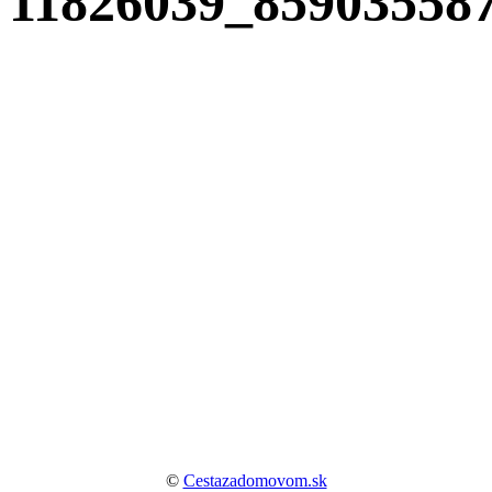
11826039_85903558
©
Cestazadomovom.sk