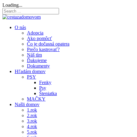
Loading...
O nás
Adopcia
Ako pomôcť
Čo je dočasná opatera
Prečo kastrovať?
Náš tím
Ďakujeme
Dokumenty
Hľadám domov
PSY
Fenky
Psy
Šteniatka
MAČKY
Našli domov
1.rok
2.rok
3.rok
4.rok
5.rok