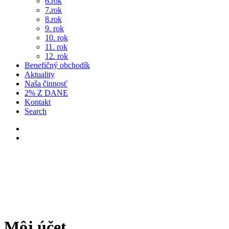
6.rok
7.rok
8.rok
9. rok
10. rok
11. rok
12. rok
Benefičný obchodík
Aktuality
Naša činnosť
2% Z DANE
Kontakt
Search
Môj účet