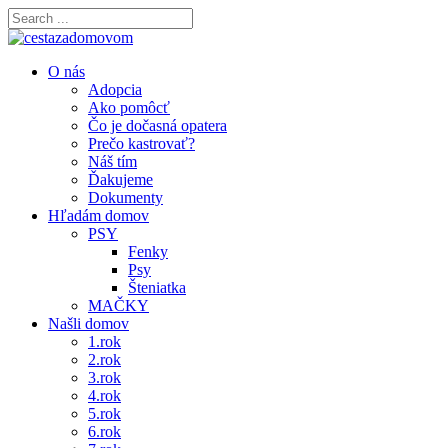
O nás
Adopcia
Ako pomôcť
Čo je dočasná opatera
Prečo kastrovať?
Náš tím
Ďakujeme
Dokumenty
Hľadám domov
PSY
Fenky
Psy
Šteniatka
MAČKY
Našli domov
1.rok
2.rok
3.rok
4.rok
5.rok
6.rok