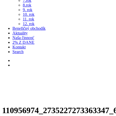
7.rok
8.rok
9. rok
10. rok
11. rok
12. rok
Benefičný obchodík
Aktuality
Naša činnosť
2% Z DANE
Kontakt
Search
110956974_2735227273363347_