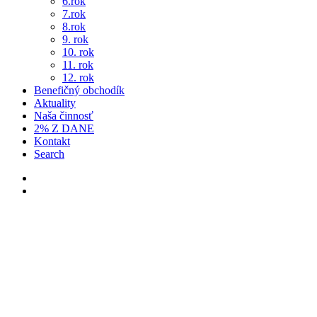
6.rok
7.rok
8.rok
9. rok
10. rok
11. rok
12. rok
Benefičný obchodík
Aktuality
Naša činnosť
2% Z DANE
Kontakt
Search