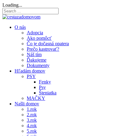
Loading...
O nás
Adopcia
Ako pomôcť
Čo je dočasná opatera
Prečo kastrovať?
Náš tím
Ďakujeme
Dokumenty
Hľadám domov
PSY
Fenky
Psy
Šteniatka
MAČKY
Našli domov
1.rok
2.rok
3.rok
4.rok
5.rok