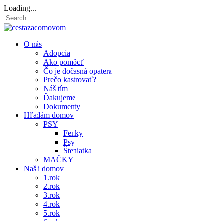
Loading...
O nás
Adopcia
Ako pomôcť
Čo je dočasná opatera
Prečo kastrovať?
Náš tím
Ďakujeme
Dokumenty
Hľadám domov
PSY
Fenky
Psy
Šteniatka
MAČKY
Našli domov
1.rok
2.rok
3.rok
4.rok
5.rok