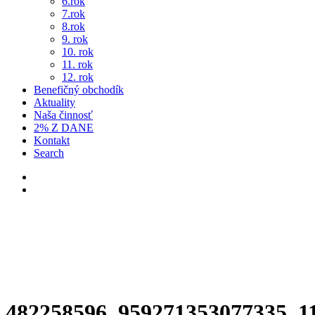
6.rok
7.rok
8.rok
9. rok
10. rok
11. rok
12. rok
Benefičný obchodík
Aktuality
Naša činnosť
2% Z DANE
Kontakt
Search
482258596_959271353077335_1