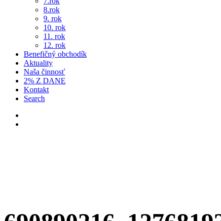
7.rok
8.rok
9. rok
10. rok
11. rok
12. rok
Benefičný obchodík
Aktuality
Naša činnosť
2% Z DANE
Kontakt
Search