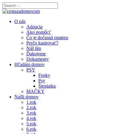
O nás
Adopcia
Ako pomôcť
Čo je dočasná opatera
Prečo kastrovať?
Náš tím
Ďakujeme
Dokumenty
Hľadám domov
PSY
Fenky
Psy
Šteniatka
MAČKY
Našli domov
1.rok
2.rok
3.rok
4.rok
5.rok
6.rok