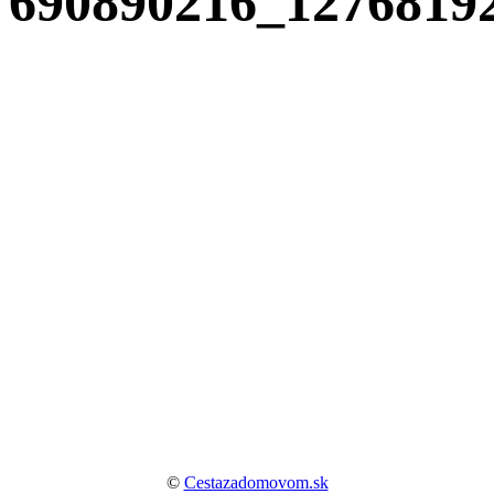
690890216_1276819
©
Cestazadomovom.sk