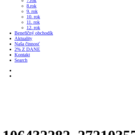
7.rok
8.rok
9. rok
10. rok
11. rok
12. rok
Benefičný obchodík
Aktuality
Naša činnosť
2% Z DANE
Kontakt
Search