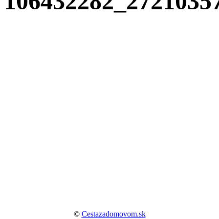
106432282_2721035
©
Cestazadomovom.sk