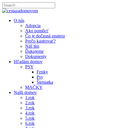
O nás
Adopcia
Ako pomôcť
Čo je dočasná opatera
Prečo kastrovať?
Náš tím
Ďakujeme
Dokumenty
Hľadám domov
PSY
Fenky
Psy
Šteniatka
MAČKY
Našli domov
1.rok
2.rok
3.rok
4.rok
5.rok
6.rok