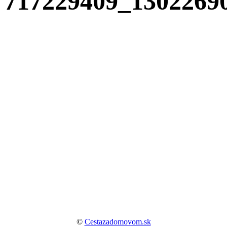
717229409_1302269
©
Cestazadomovom.sk