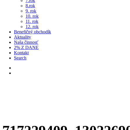
7.rok
8.rok
9. rok
10. rok
11. rok
12. rok
Benefičný obchodík
Aktuality
Naša činnosť
2% Z DANE
Kontakt
Search