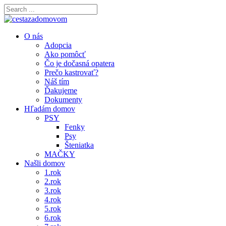
O nás
Adopcia
Ako pomôcť
Čo je dočasná opatera
Prečo kastrovať?
Náš tím
Ďakujeme
Dokumenty
Hľadám domov
PSY
Fenky
Psy
Šteniatka
MAČKY
Našli domov
1.rok
2.rok
3.rok
4.rok
5.rok
6.rok