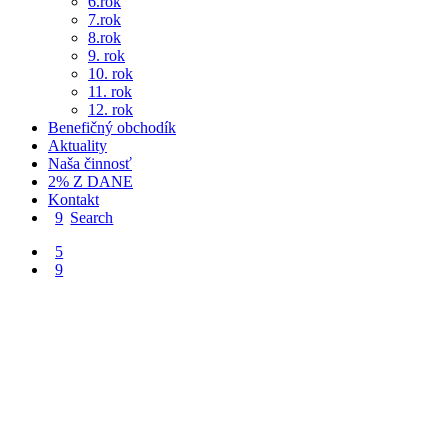
6.rok
7.rok
8.rok
9. rok
10. rok
11. rok
12. rok
Benefičný obchodík
Aktuality
Naša činnosť
2% Z DANE
Kontakt
Search