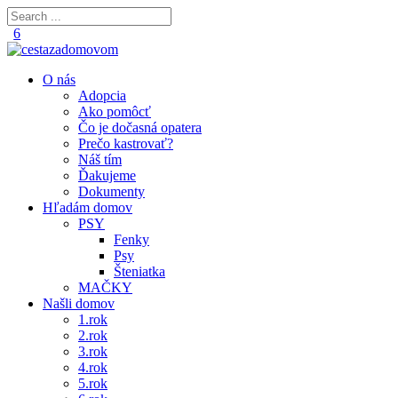
O nás
Adopcia
Ako pomôcť
Čo je dočasná opatera
Prečo kastrovať?
Náš tím
Ďakujeme
Dokumenty
Hľadám domov
PSY
Fenky
Psy
Šteniatka
MAČKY
Našli domov
1.rok
2.rok
3.rok
4.rok
5.rok