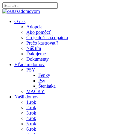
O nás
Adopcia
Ako pomôcť
Čo je dočasná opatera
Prečo kastrovať?
Náš tím
Ďakujeme
Dokumenty
Hľadám domov
PSY
Fenky
Psy
Šteniatka
MAČKY
Našli domov
1.rok
2.rok
3.rok
4.rok
5.rok
6.rok