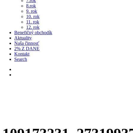
7.rok
8.rok
9. rok
10. rok
11. rok
12. rok
Benefičný obchodík
Aktuality
Naša činnosť
2% Z DANE
Kontakt
Search