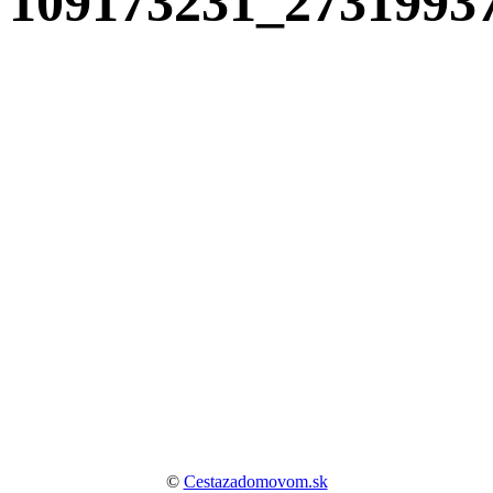
109173231_2731993
©
Cestazadomovom.sk