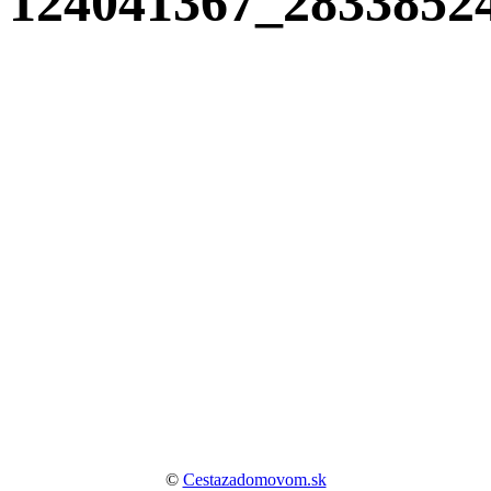
124041367_2833852
©
Cestazadomovom.sk