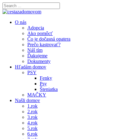
O nás
Adopcia
Ako pomôcť
Čo je dočasná opatera
Prečo kastrovať?
Náš tím
Ďakujeme
Dokumenty
Hľadám domov
PSY
Fenky
Psy
Šteniatka
MAČKY
Našli domov
1.rok
2.rok
3.rok
4.rok
5.rok
6.rok