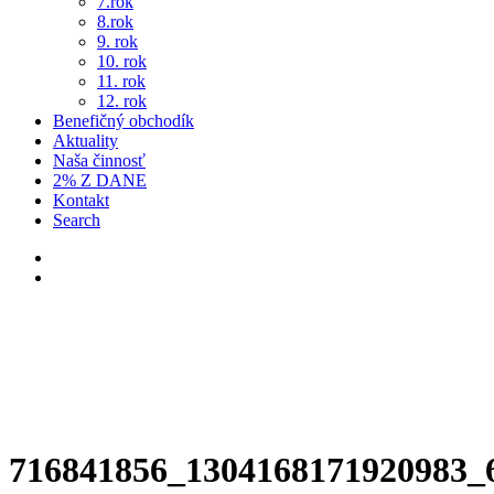
7.rok
8.rok
9. rok
10. rok
11. rok
12. rok
Benefičný obchodík
Aktuality
Naša činnosť
2% Z DANE
Kontakt
Search
716841856_1304168171920983_