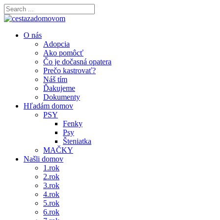
O nás
Adopcia
Ako pomôcť
Čo je dočasná opatera
Prečo kastrovať?
Náš tím
Ďakujeme
Dokumenty
Hľadám domov
PSY
Fenky
Psy
Šteniatka
MAČKY
Našli domov
1.rok
2.rok
3.rok
4.rok
5.rok
6.rok