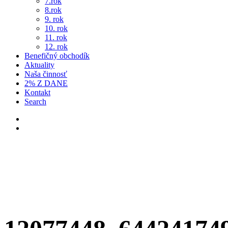
7.rok
8.rok
9. rok
10. rok
11. rok
12. rok
Benefičný obchodík
Aktuality
Naša činnosť
2% Z DANE
Kontakt
Search