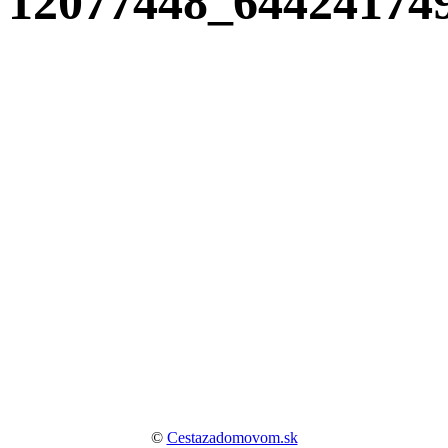
12077448_64424174
©
Cestazadomovom.sk