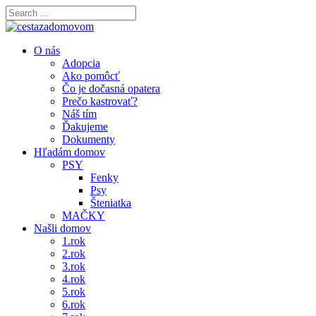
O nás
Adopcia
Ako pomôcť
Čo je dočasná opatera
Prečo kastrovať?
Náš tím
Ďakujeme
Dokumenty
Hľadám domov
PSY
Fenky
Psy
Šteniatka
MAČKY
Našli domov
1.rok
2.rok
3.rok
4.rok
5.rok
6.rok