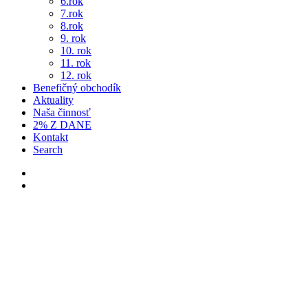
6.rok
7.rok
8.rok
9. rok
10. rok
11. rok
12. rok
Benefičný obchodík
Aktuality
Naša činnosť
2% Z DANE
Kontakt
Search