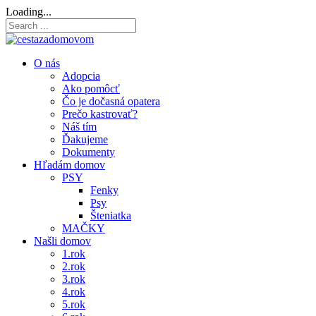
Loading...
O nás
Adopcia
Ako pomôcť
Čo je dočasná opatera
Prečo kastrovať?
Náš tím
Ďakujeme
Dokumenty
Hľadám domov
PSY
Fenky
Psy
Šteniatka
MAČKY
Našli domov
1.rok
2.rok
3.rok
4.rok
5.rok