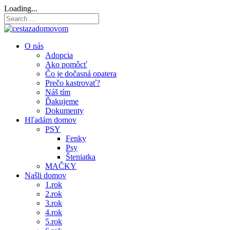
Loading...
O nás
Adopcia
Ako pomôcť
Čo je dočasná opatera
Prečo kastrovať?
Náš tím
Ďakujeme
Dokumenty
Hľadám domov
PSY
Fenky
Psy
Šteniatka
MAČKY
Našli domov
1.rok
2.rok
3.rok
4.rok
5.rok