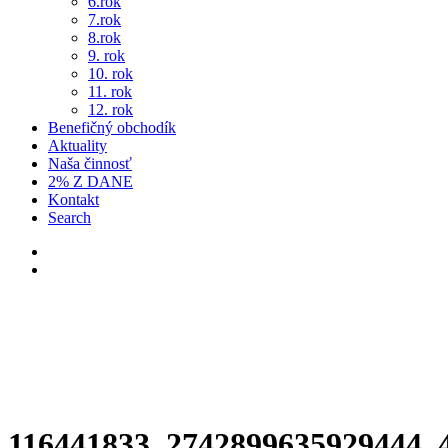
6.rok
7.rok
8.rok
9. rok
10. rok
11. rok
12. rok
Benefičný obchodík
Aktuality
Naša činnosť
2% Z DANE
Kontakt
Search
116441833_2742899635929444_